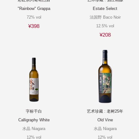
"Rainbow" Grappa
Estate Select
72% vol
法国野 Baco Noir
¥398
12.5% vol
¥208
字标干白
艺术珍藏 : 老树25年
Calligraphy White
Old Vine
水晶 Niagara
水晶 Niagara
12% vol
12% vol